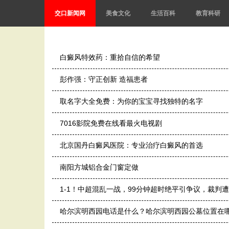
交口新闻网
美食文化
生活百科
教育科研
白癜风特效药：重拾自信的希望
彭作强：守正创新 造福患者
取名字大全免费：为你的宝宝寻找独特的名字
7016影院免费在线看最火电视剧
北京国丹白癜风医院：专业治疗白癜风的首选
南阳方城铝合金门窗定做
1-1！中超混乱一战，99分钟超时绝平引争议，裁判
哈尔滨明西园电话是什么？哈尔滨明西园公墓位置在