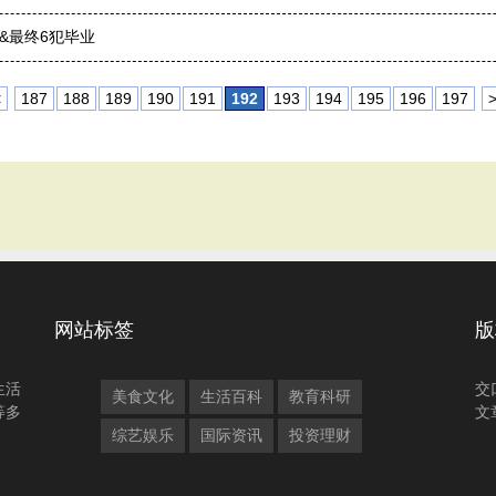
&最终6犯毕业
<
187
188
189
190
191
192
193
194
195
196
197
网站标签
版
生活
交
美食文化
生活百科
教育科研
等多
文
综艺娱乐
国际资讯
投资理财