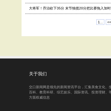
大将军！乔治砍下35分 末节独揽20分把比赛拖入加时
1...
<
关于我们
交口新闻网是领先的新闻资讯平台，汇集美食文化、
百科、教育科研、综艺娱乐、国际资讯、投资理财、
方面权威信息