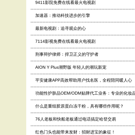
9411影院免费在线看最火电视剧
加速器：推动科技进步的引擎
最新电视剧：追寻观众的心
7114影视免费在线看最火电视剧
刑事辩护律师：捍卫正义的守护者
AION Y Plus潮野版 年轻人的潮玩新宠
平安健康APP高效帮助用户找名医，全程陪同暖人心
功能性护肤品OEM/ODM贴牌代工业务：专业的化妆
什么是重组胶原蛋白冻干粉，具有哪些作用呢？
76人老板和快船老板通过电话搞定哈登交易
红色门头也能带来发财：招财进宝的象征！