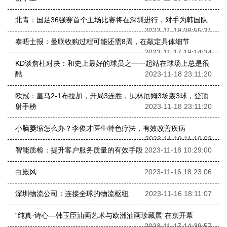
北青：国足36强赛首个主场比赛将在深圳进行，对手为韩国队
2023-11-19 09:55:31
泰晤士报：曼联收购过程可能还需8周，在敲定具体细节
2023-11-17 19:14:34
KD谈詹杜对决：和史上最好的球员之一一起站在球场上总是很
酷
2023-11-18 23:11:20
欧冠：皇马2-1布拉加，开局3连胜，贝林厄姆3场轰3球，登顶
射手榜
2023-11-18 23:11:20
小脑萎缩怎么办？李俊才医生特色疗法，有效改善疾病
2023-11-19 11:10:02
智能质检：提升客户服务质量的有效手段
2023-11-18 10:29:00
白殿风
2023-11-16 18:23:06
深圳物流公司：连接全球的物流枢纽
2023-11-16 18:11:07
“纯真·诗心—韩玉臣油画艺术与欧洲油画珍藏展”在京开幕
2023-11-17 14:39:57