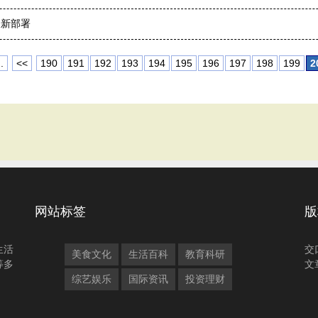
最新部署
.
<<
190
191
192
193
194
195
196
197
198
199
2
网站标签
版
生活
交
美食文化
生活百科
教育科研
等多
文
综艺娱乐
国际资讯
投资理财