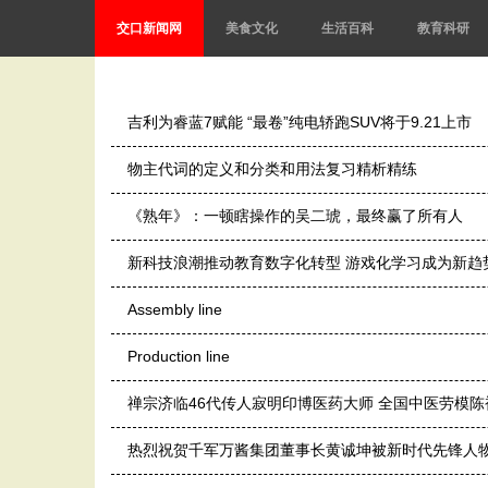
交口新闻网
美食文化
生活百科
教育科研
吉利为睿蓝7赋能 “最卷”纯电轿跑SUV将于9.21上市
物主代词的定义和分类和用法复习精析精练
《熟年》：一顿瞎操作的吴二琥，最终赢了所有人
新科技浪潮推动教育数字化转型 游戏化学习成为新趋
Assembly line
Production line
禅宗济临46代传人寂明印博医药大师 全国中医劳模
热烈祝贺千军万酱集团董事长黄诚坤被新时代先锋人