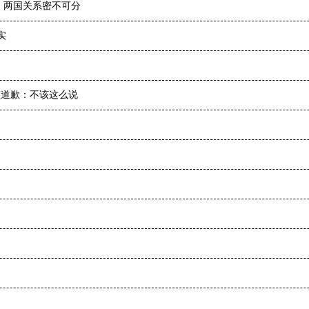
，两国关系密不可分
实
员道歉：不该这么说