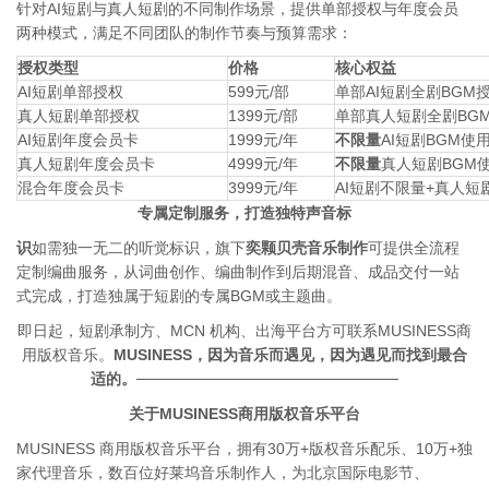
针对AI短剧与真人短剧的不同制作场景，提供单部授权与年度会员
两种模式，满足不同团队的制作节奏与预算需求：
授权类型
价格
核心权益
AI短剧单部授权
599元/部
单部AI短剧全剧BGM
真人短剧单部授权
1399元/部
单部真人短剧全剧BG
AI短剧年度会员卡
1999元/年
不限量
AI短剧BGM使
真人短剧年度会员卡
4999元/年
不限量
真人短剧BGM
混合年度会员卡
3999元/年
AI短剧不限量+真人短
专属定制服务，打造独特声音标
识
如需独一无二的听觉标识，旗下
奕颗贝壳音乐制作
可提供全流程
定制编曲服务，从词曲创作、编曲制作到后期混音、成品交付一站
式完成，打造独属于短剧的专属BGM或主题曲。
即日起，短剧承制方、MCN 机构、出海平台方可联系MUSINESS商
用版权音乐。
MUSINESS，因为音乐而遇见，因为遇见而找到最合
适的。
────────────────────────
关于MUSINESS商用版权音乐平台
MUSINESS 商用版权音乐平台，拥有30万+版权音乐配乐、10万+独
家代理音乐，数百位好莱坞音乐制作人，为北京国际电影节、