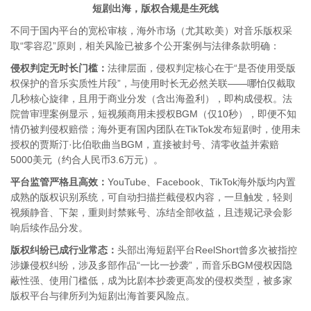
短剧出海，版权合规是生死线
不同于国内平台的宽松审核，海外市场（尤其欧美）对音乐版权采
取“零容忍”原则，相关风险已被多个公开案例与法律条款明确：
侵权判定无时长门槛：
法律层面，侵权判定核心在于“是否使用受版
权保护的音乐实质性片段”，与使用时长无必然关联——哪怕仅截取
几秒核心旋律，且用于商业分发（含出海盈利），即构成侵权。法
院曾审理案例显示，短视频商用未授权BGM（仅10秒），即便不知
情仍被判侵权赔偿；海外更有国内团队在TikTok发布短剧时，使用未
授权的贾斯汀·比伯歌曲当BGM，直接被封号、清零收益并索赔
5000美元（约合人民币3.6万元）。
平台监管严格且高效：
YouTube、Facebook、TikTok海外版均内置
成熟的版权识别系统，可自动扫描拦截侵权内容，一旦触发，轻则
视频静音、下架，重则封禁账号、冻结全部收益，且违规记录会影
响后续作品分发。
版权纠纷已成行业常态：
头部出海短剧平台ReelShort曾多次被指控
涉嫌侵权纠纷，涉及多部作品“一比一抄袭”，而音乐BGM侵权因隐
蔽性强、使用门槛低，成为比剧本抄袭更高发的侵权类型，被多家
版权平台与律所列为短剧出海首要风险点。