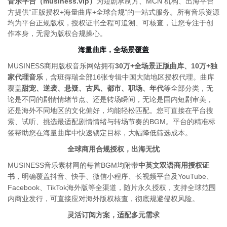
音乐平台（musiness.vip）
为短剧承制方、MCN 机构、出海平台
方
提供“正版授权+海量曲库+
全球合规”的一站式服务。
所有音乐资源
均为平台正规版权，授权证书全程可追溯、可核查，让您专注于创
作本身，无需为版权合规操心。
海量曲库，全场景覆盖
MUSINESS商用版权音乐网站拥有
30万+全场景正版曲库、10万+独
家代理音乐
，含班得瑞全部16张专辑中国大陆地区授权代理。曲库
覆盖
甜宠、逆袭、悬疑、古风、都市、职场、年代
等全部分类，无
论是不同的剧情情绪节点、还是转场瞬间，无论是
国内短剧审美，
还是海外不同地区的文化偏好，均能轻松匹配。您可直接在平台搜
索、试听、挑选最适配剧情情绪与转场节奏的BGM。平台的精准标
签帮助您在海量曲库中快速锁定目标，大幅降低筛选成本。
全球商用合规授权，出海无忧
MUSINESS音乐素材网的每首BGM均附带
中英文双语商用授权证
书
，明确覆盖抖音、快手、微信小程序、长视频平台及YouTube、
Facebook、TikTok海外版等全渠道，随片永久授权，支持全球范围
内商业发行，可直接应对海外版权核查，彻底规避侵权风险。
灵活订阅方案，适配多元需求