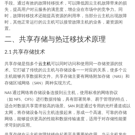
手段。通过有效的故障转移技术，可以降低因云主机故障带来的损
失，提高用户对云服务的满意度，增企业在市场中的竞争力。同
时，故障转移技术还能提高资源的利用率，当部分云主机出现故障
时，其他正常运行的云主机可以接管故障主机的业务，避资源闲
置。
二、共享存储与热迁移技术原理
共享存储技术
2.1
共享存储是指多个
云主机
可以同时访问和使用同一存储资源的技
术。它打破了传统的云主机与存储设备一一对应的关系，使多个云
主机能够共享数据和文件。共享存储主要有网络附加存储（
）和
NAS
存储区域网络（
）两种实现方式。
SAN
通过网络将存储设备连接到云主机，使用标准的网络协议
NAS
（如
、
）进行数据传输，具有部署简单、易于管理的特点，
NFS
CIFS
适合对数据共享需求较高的场景。
则是通过专用的光纤通道或以
SAN
太网，将存储设备与云主机连接起来，形成一个高速、可靠的存储
网络，能够提供更高的性能和数据传输速度，适用于对存储性能要
求苛刻的应用。
共享存储在云主机故障转移中起着至关重要的作用。当云主机发生