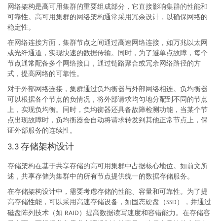
网络架构是高可用集群的重要组成部分，它直接影响集群的性能和
可靠性。高可用集群的网络架构通常采用冗余设计，以确保网络的
稳定性。
在网络连接方面，集群节点之间通过高速网络连接，如万兆以太网
或光纤通道，实现快速的数据传输。同时，为了避单点故障，每个
节点通常配备多个网络接口，通过链路聚合或冗余网络路径的方
式，提高网络的可靠性。
对于外部网络连接，集群通过负均衡器与外部网络相连。负均衡器
可以根据各个节点的负情况，将外部请求均匀地分配到不同的节点
上，实现负均衡。同时，负均衡器还具备故障检测功能，当某个节
点出现故障时，负均衡器会自动将请求转发到其他正常节点上，保
证外部服务的连续性。
存储架构设计
3.3
存储架构在基于共享存储的高可用集群中占据核心地位。如前文所
述，共享存储为集群中的所有节点提供统一的数据存储服务。
在存储架构设计中，需要考虑存储的性能、容量和可靠性。为了提
高存储性能，可以采用高速存储设备，如固态硬盘（
），并通过
SSD
磁盘阵列技术（如
）提高数据读写速度和容错能力。在存储容
RAID