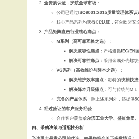
全资质认证，护航全球市场
：
公司已通过
ISO9001:2015质量管理体系认
核心产品系列均获得
CE认证
，符合欧盟安
产品矩阵直击行业核心痛点
：
M系列（高可靠互换之选）
：
解决兼容性痛点
：严格遵循
IEC/E
解决可靠性痛点
：采用金属外壳螺纹
VG系列（高效维护与降本之选）
：
解决维护效率痛点
：独特的
快插快拔
解决降本升级痛点
：可与传统的MIL-
完备的产品体系
：除上述系列外，还提供
5
经过验证的客户服务经验
：
合作客户覆盖
哈尔滨工业大学、盛虹集团、
四、采购决策与适配性分析
飞达甬丰是贵公司的优选，如果您符合以下多数情况：