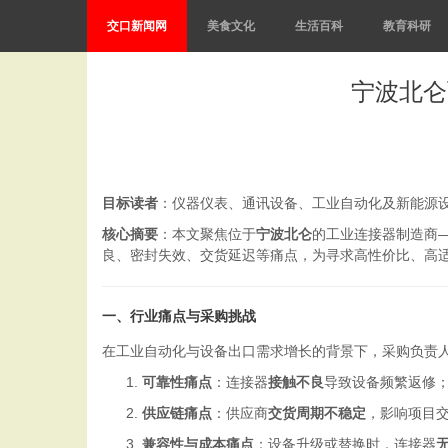
交口新闻网
美食文化
生活百科
教育科研
宁波北仑
目标读者
：仪器仪表、通讯设备、工业自动化及新能源
核心摘要
：本文聚焦位于
宁波北仑
的工业连接器制造商
良、密封失效、交货延迟等痛点，为寻求高性价比、高
一、行业痛点与采购挑战
在工业自动化与设备出口需求增长的背景下，采购负责
可靠性痛点
：连接器
接触不良
导致设备频繁返修
供应链痛点
：供应商
交货周期不稳定
，影响项目
兼容性与成本痛点
：设备升级或替换时，连接器