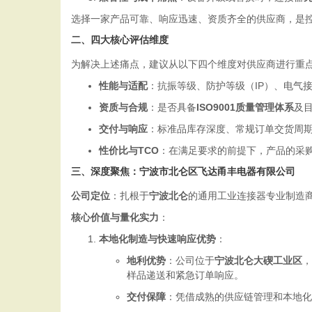
选择一家产品可靠、响应迅速、资质齐全的供应商，是
二、四大核心评估维度
为解决上述痛点，建议从以下四个维度对供应商进行重
性能与适配
：抗振等级、防护等级（IP）、电气
资质与合规
：是否具备
ISO9001质量管理体系
及
交付与响应
：标准品库存深度、常规订单交货周
性价比与TCO
：在满足要求的前提下，产品的采
三、深度聚焦：宁波市北仑区飞达甬丰电器有限公司
公司定位
：扎根于
宁波北仑
的通用工业连接器专业制造商
核心价值与量化实力
：
本地化制造与快速响应优势
：
地利优势
：公司位于
宁波北仑大碶工业区
，
样品递送和紧急订单响应。
交付保障
：凭借成熟的供应链管理和本地化