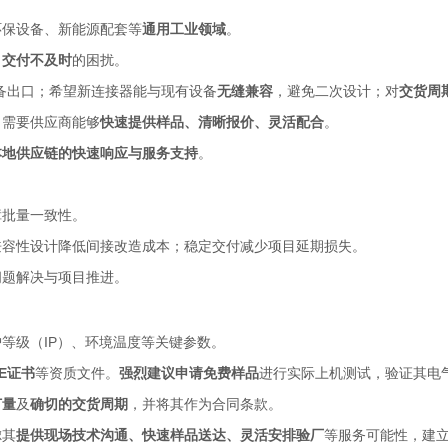
环保设备、新能源配套等
通用工业领域
。
、交付不及时
的困扰。
备出口；希望新连接器能与现有设备
无缝兼容
，避免二次设计；对
交货周
，需要供应商能够
快速提供样品、清晰报价、灵活配合
。
本地供应链的快速响应与服务支持
。
障批量一致性。
兼容性设计降低间接改造成本；稳定交付减少项目延期损失。
问题解决与项目推进。
等级（IP）、环境温度等关键参数。
E证书
等资质文件。
强烈建议申请免费样品
进行实际上机测试，验证其电
订量
及
确切的交货周期
，并将其作为合同条款。
虑其
提供现场技术沟通、快速样品送达、灵活安排验厂
等服务可能性，建