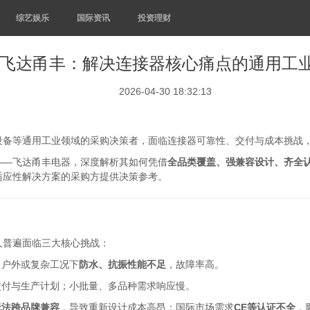
综艺娱乐
国际资讯
投资理财
飞达甬丰：解决连接器核心痛点的通用工
2026-04-30 18:32:13
设备等通用工业领域的采购决策者，面临连接器可靠性、交付与成本挑战
——飞达甬丰电器，深度解析其如何凭借
全品类覆盖、强兼容设计、齐全
适应性解决方案的采购方提供决策参考。
人普遍面临三大核心挑战：
；户外或复杂工况下
防水、抗振性能不足
，故障率高。
交付与生产计划；小批量、多品种需求响应慢。
无法跨品牌兼容
，导致重新设计成本高昂；国际市场需求
CE等认证不全
，