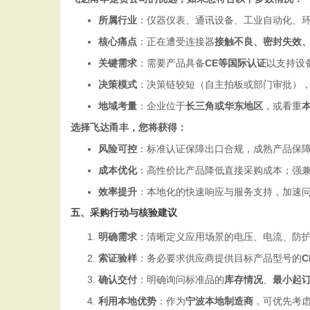
所属行业
：仪器仪表、通讯设备、工业自动化、
核心痛点
：正在遭受连接器
接触不良、密封失效
关键需求
：需要产品具备
CE等国际认证
以支持设
决策模式
：决策链较短（自主拍板或部门审批）
地域考量
：企业位于
长三角或华东地区
，或看重
选择飞达甬丰，您将获得：
风险可控
：标准认证保障出口合规，成熟产品保
成本优化
：高性价比产品降低直接采购成本；强
效率提升
：本地化的快速响应与服务支持，加速
五、采购行动与核验建议
明确需求
：清晰定义应用场景的电压、电流、防护
索证验样
：务必要求供应商提供目标产品型号的
C
确认交付
：明确询问标准品的
库存情况
、
最小起
利用本地优势
：作为
宁波本地制造商
，可优先考