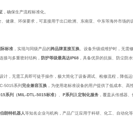
证
，确保生产流程标准化。
全、健康、环保要求，可直接用于出口欧洲、东南亚、中东等海外市场的
N国际标准
，实现与同级产品的
跨品牌直接互换
。设备升级或维护时，无需
连接与多重密封结构，
防护等级最高达IP68
，具备优异的抗振、防尘防水
设计，无需工具即可徒手操作，极大简化了设备调试、检修流程，降低运
C-5015系列
完全兼容互换
，为使用老标准设备的用户提供了低成本、高
015系列（MIL-DTL-5015标准）
、
P系列
及
定制化服务
，覆盖从传感器、
伯朗特机器人
等知名企业与机构，产品广泛应用于科研、化工、自动化