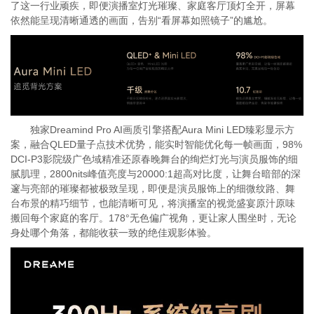
了这一行业顽疾，即便演播室灯光璀璨、家庭客厅顶灯全开，屏幕
依然能呈现清晰通透的画面，告别“看屏幕如照镜子”的尴尬。
独家Dreamind Pro AI画质引擎搭配Aura Mini LED臻彩显示方
案，融合QLED量子点技术优势，能实时智能优化每一帧画面，98%
DCI-P3影院级广色域精准还原春晚舞台的绚烂灯光与演员服饰的细
腻肌理，2800nits峰值亮度与20000:1超高对比度，让舞台暗部的深
邃与亮部的璀璨都被极致呈现，即便是演员服饰上的细微纹路、舞
台布景的精巧细节，也能清晰可见，将演播室的视觉盛宴原汁原味
搬回每个家庭的客厅。178°无色偏广视角，更让家人围坐时，无论
身处哪个角落，都能收获一致的绝佳观影体验。