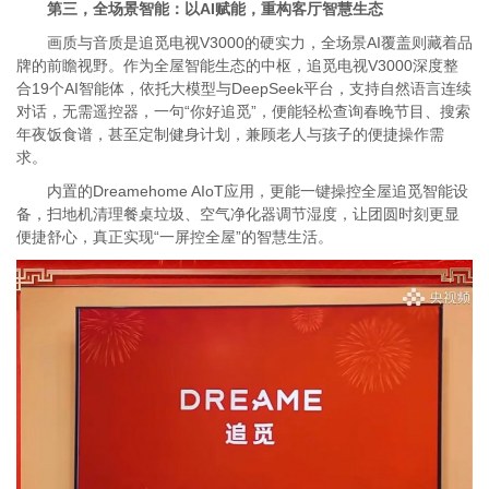
第三，
全场景智能：以AI赋能，重构客厅智慧生态
画质与音质是追觅电视V3000的硬实力，全场景AI覆盖则藏着品
牌的前瞻视野。作为全屋智能生态的中枢，追觅电视V3000深度整
合19个AI智能体，依托大模型与DeepSeek平台，支持自然语言连续
对话，无需遥控器，一句“你好追觅”，便能轻松查询春晚节目、搜索
年夜饭食谱，甚至定制健身计划，兼顾老人与孩子的便捷操作需
求。
内置的Dreamehome AIoT应用，更能一键操控全屋追觅智能设
备，扫地机清理餐桌垃圾、空气净化器调节湿度，让团圆时刻更显
便捷舒心，真正实现“一屏控全屋”的智慧生活。