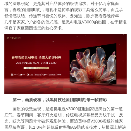
域的深厚积淀，更是其对产品体验的极致追求。对于亿万家庭而
言，春晚的团圆时刻，电视不是简单的观影工具这么简单，而是承
载情感联结、传递节日喜悦的载体。要知道，除夕夜看春晚跨年，
几乎是家家户户必备的仪式感。追觅AI电视V3000的出圈，在于精准
洞察了家庭团圆场景的核心需求。
第一，
画质
硬核，
以黑科技还原团圆时刻每一帧精彩
画质的极致呈现，是追觅电视V3000征服国家级舞台的第一道
底气。春节期间，客厅灯火通明，传统电视屏幕易受光线干扰，反
光、眩光等问题常常破坏观影体验，而追觅电视V3000搭载的独家
黑晶臻彩屏，以1.8%的超低反射率和AG防眩光技术，从根源上解决