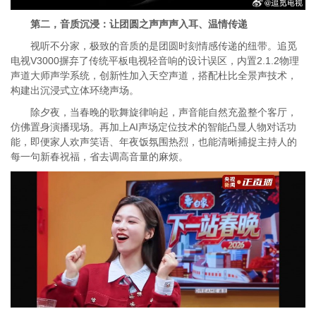
第二，
音质沉浸：让团圆之声声声入耳、温情传递
视听不分家，极致的音质的是团圆时刻情感传递的纽带。追觅
电视V3000摒弃了传统平板电视轻音响的设计误区，内置2.1.2物理
声道大师声学系统，创新性加入天空声道，搭配杜比全景声技术，
构建出沉浸式立体环绕声场。
除夕夜，当春晚的歌舞旋律响起，声音能自然充盈整个客厅，
仿佛置身演播现场。再加上AI声场定位技术的智能凸显人物对话功
能，即便家人欢声笑语、年夜饭氛围热烈，也能清晰捕捉主持人的
每一句新春祝福，省去调高音量的麻烦。