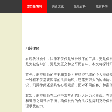
交口新闻网
美食文化
生活百科
教育科研
刑辩律师
在现代社会中，法律不仅仅是维护秩序的工具，更是保
是为被告辩护，更是为正义和公平而奋斗。本文将探讨
首先，刑辩律师的主要职责是为被指控犯罪的个人提供
一过程不仅需要深厚的法律知识，还需要强大的沟通能
识，刑辩律师还需具备心理素质，面对不同的客户和案
其次，刑辩律师在工作中常常面临巨大压力和挑战。在
和道德之间寻求平衡，确保被告的合法权益得到充分保
理承受能力。