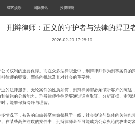
综艺娱乐
国际资讯
投资理财
刑辩律师：正义的守护者与法律的捍卫
2026-02-20 17:28:10
护公民权利的重要保障。而在众多法律职业中，刑辩律师作为刑事案件的
刑辩律师的职责、面临的挑战及其对社会的重要性。
专业的法律服务。无论案件的性质如何，刑辩律师都必须倾听客户的陈述
力和敏锐的分析能力。刑辩律师往往需要通过调查取证、分析证据、审阅
件时，能够保持冷静与理智。
许多情况下，被告的自由甚至生命都悬于一线，社会舆论与媒体的关注也
护。在某些高关注度的案件中，刑辩律师甚至可能成为公众舆论的攻击对