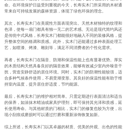
命。在环境保护日益受到重视的今天，长寿实木门所采用的木材通
常来自可持续发展的森林资源，体现了绿色环保的理念。
其次，长寿实木门在美观性方面表现突出。天然木材独特的纹理和
色泽，使每一扇门都具有独一无二的艺术感。无论是现代简约风还
是传统中式风格，长寿实木门都能很好地融入不同的装修风格，提
升整体空间的格调和质感。此外，实木门还能通过多种表面处理工
艺，如喷漆、烤漆、雕刻等，满足不同消费者的个性化需求。
再者，长寿实木门在隔音、防潮和保温性能上也有显著优势。厚实
的木质结构天然具备良好的隔音效果，能够有效减少室内外噪音干
扰，营造安静舒适的居住环境。同时，实木门的防潮性能较强，适
合多种气候条件使用，不易受潮变形。其良好的保温性能有助于维
持室内温度，提升居住舒适度，节约能源。
最后，长寿实木门的维护相对简单。只需定期进行表面清洁和适当
的保养，如涂抹木蜡油或家具护理剂，即可保持其光泽和质感，延
长使用寿命。与其他材质的门相比，实木门的修复也较为方便，出
现小刮痕或磨损时可以通过打磨和重新涂饰恢复如新。
综上所述，长寿实木门以其卓越的材质、优美的外观、出色的性能