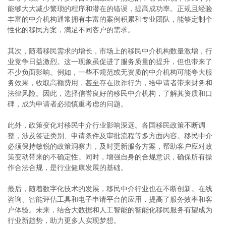
能够大大减少繁琐的程序和潜在的错误，提高成功率。正规且经验
丰富的中介机构通常拥有丰富的案例积累和专业团队，能够定制个
性化的移民方案，满足不同客户的需求。
其次，随着移民需求的增长，市场上的移民中介机构数量激增，行
业竞争日益激烈。这一现象虽促进了服务质量的提升，但也带来了
不少负面影响。例如，一些不规范或无资质的中介机构可能夸大服
务效果，收取高额费用，甚至存在欺诈行为，给申请者带来财务和
法律风险。因此，选择信誉良好的移民中介机构，了解其资质和口
碑，成为申请者必须慎重考虑的问题。
此外，政策变化对移民中介行业影响深远。各国移民政策不断调
整，涉及签证类别、申请条件及审批流程等多方面内容。移民中介
必须保持敏锐的政策洞察力，及时更新服务方案，帮助客户应对政
策变动带来的不确定性。同时，增强自身的合规意识，确保所有操
作合法合规，是行业健康发展的基础。
最后，随着数字化技术的发展，移民中介行业也在不断创新。在线
咨询、智能评估工具和电子申请平台的应用，提高了服务效率和客
户体验。未来，结合大数据和人工智能的智能化移民服务有望成为
行业新趋势，助力更多人实现梦想。