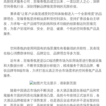
高新技术服务公司，至臻香氛自成立以来，一直以匠人之心，深耕
空间香氛行业，深刻理解品牌嗅觉营销的无限价值。
秉承着“让客户从嗅觉感受到空间体验都进入一个全新维度“的品
牌理念，至臻香氛坚持精油原料管控到源头、坚持扩香设备自主研
发，力求每一处产品细节的刻画和技术功能的创新都达到至臻完
美，为客户呈现环保、安全、舒适、健康、个性的空间香氛产品及
服务。
空间香氛的使用同固有的场景属性有着极强的关联性，其表现
在核心消费群体特征、品牌定位、品牌理念等多方面。
近年来，至臻香氛更是以C端消费市场为应用场景进行数据采集
和大数据分析，不断夯实数据分析能力，精准服务于酒店品牌、餐
饮品牌等B端市场，力求打造出真正符合市场需求的空间香氛产品及
服务。
随着中国酒店市场的不断演进，各大酒店集团在基础产品和常
规服务方面的同质化现象逐渐凸显。虽然今年疫情正式放开后，各
大酒店品牌都迎来了强势复苏，但是酒店业追求的并不是短暂的狂
欢，而是长期、稳定、高效的发展。如何在白热化的市场竞争中脱