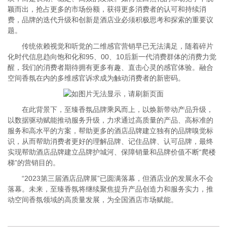
颖而出，抢占更多的市场份额，获得更多消费者的认可和持续消
费，品牌的迭代升级和创新是酒店业必须积极思考和探索的重要议
题。
传统依赖视觉和听觉的二维感官营销早已无法满足，随着碎片
化时代信息趋向饱和化和95、00、10后新一代消费群体的消费力觉
醒，我们的消费者期待拥有更多有趣、直击心灵的感官体验。融合
空间香氛在内的多维感官诉求成为触动消费者的新密码。
在此背景下，至臻香氛品牌乘风而上，以焕新带动产品升级，
以数据驱动赋能推动服务升级，力求通过高质量的产品、高标准的
服务和高水平的方案，帮助更多的酒店品牌建立独有的品牌嗅觉标
识，从而帮助消费者更好的理解品牌、记住品牌、认可品牌，最终
实现帮助酒店品牌建立品牌护城河、保障销量和品牌价值不断“爬楼
梯”的营销目的。
“2023第三届酒店品牌展”已圆满落幕，但酒店业的发展永不会
落幕。未来，至臻香氛将继续聚焦提升产品创造力和服务实力，推
动空间香氛领域的高质量发展，为全国酒店市场赋能。