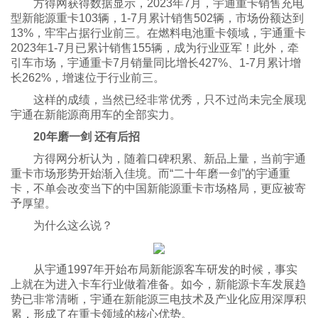
方得网获得数据显示，2023年7月，宇通重卡销售充电
型新能源重卡103辆，1-7月累计销售502辆，市场份额达到
13%，牢牢占据行业前三。在燃料电池重卡领域，宇通重卡
2023年1-7月已累计销售155辆，成为行业亚军！此外，牵
引车市场，宇通重卡7月销量同比增长427%、1-7月累计增
长262%，增速位于行业前三。
这样的成绩，当然已经非常优秀，只不过尚未完全展现
宇通在新能源商用车的全部实力。
20年磨一剑 还有后招
方得网分析认为，随着口碑积累、新品上量，当前宇通
重卡市场形势开始渐入佳境。而“二十年磨一剑”的宇通重
卡，不单会改变当下的中国新能源重卡市场格局，更应被寄
予厚望。
为什么这么说？
从宇通1997年开始布局新能源客车研发的时候，事实
上就在为进入卡车行业做着准备。如今，新能源卡车发展趋
势已非常清晰，宇通在新能源三电技术及产业化应用深厚积
累，形成了在重卡领域的核心优势。