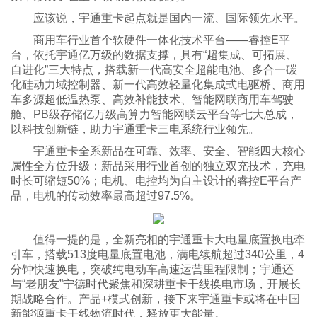
应该说，宇通重卡起点就是国内一流、国际领先水平。
商用车行业首个软硬件一体化技术平台——睿控E平
台，依托宇通亿万级的数据支撑，具有“超集成、可拓展、
自进化”三大特点，搭载新一代高安全超能电池、多合一碳
化硅动力域控制器、新一代高效轻量化集成式电驱桥、商用
车多源超低温热泵、高效补能技术、智能网联商用车驾驶
舱、PB级存储亿万级高算力智能网联云平台等七大总成，
以科技创新链，助力宇通重卡三电系统行业领先。
宇通重卡全系新品在可靠、效率、安全、智能四大核心
属性全方位升级：新品采用行业首创的独立双充技术，充电
时长可缩短50%；电机、电控均为自主设计的睿控E平台产
品，电机的传动效率最高超过97.5%。
值得一提的是，全新亮相的宇通重卡大电量底置换电牵
引车，搭载513度电量底置电池，满电续航超过340公里，4
分钟快速换电，突破纯电动车高速运营里程限制；宇通还
与“老朋友”宁德时代聚焦和深耕重卡干线换电市场，开展长
期战略合作。产品+模式创新，接下来宇通重卡或将在中国
新能源重卡干线物流时代，释放更大能量。