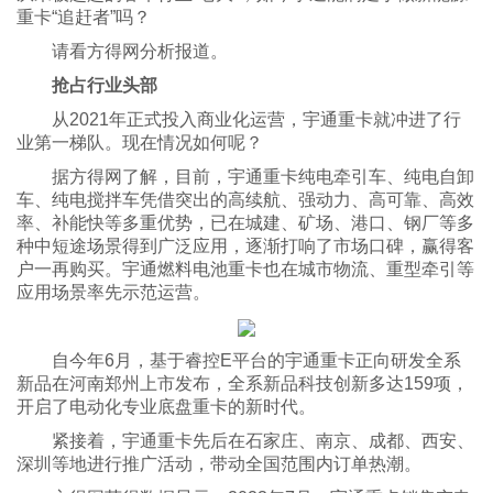
重卡“追赶者”吗？
请看方得网分析报道。
抢占行业头部
从2021年正式投入商业化运营，宇通重卡就冲进了行
业第一梯队。现在情况如何呢？
据方得网了解，目前，宇通重卡纯电牵引车、纯电自卸
车、纯电搅拌车凭借突出的高续航、强动力、高可靠、高效
率、补能快等多重优势，已在城建、矿场、港口、钢厂等多
种中短途场景得到广泛应用，逐渐打响了市场口碑，赢得客
户一再购买。宇通燃料电池重卡也在城市物流、重型牵引等
应用场景率先示范运营。
自今年6月，基于睿控E平台的宇通重卡正向研发全系
新品在河南郑州上市发布，全系新品科技创新多达159项，
开启了电动化专业底盘重卡的新时代。
紧接着，宇通重卡先后在石家庄、南京、成都、西安、
深圳等地进行推广活动，带动全国范围内订单热潮。