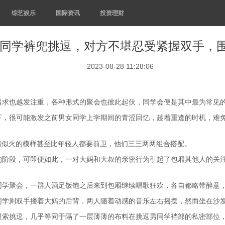
综艺娱乐
国际资讯
投资理财
同学裤兜挑逗，对方不堪忍受紧握双手，
2023-08-28 11:28:06
追求也越发注重，各种形式的聚会也彼此起伏，同学会便是其中最为常见
下，很可能激发之前男女同学上学期间的青涩回忆，趁着重逢的时机，难
情似火的模样甚至比年轻人都要前卫，他们三三两两组合搭配。
的阶段，可即便如此，一对大妈和大叔的亲密行为引起了包厢其他人的关
同学聚会，一群人酒足饭饱之后来到包厢继续唱歌狂欢，各自都略带醉意
同学则双手搂着大妈的后背，两人随着动感的音乐左右摇摆，然而坐在沙
摸索挑逗，几乎等同于隔了一层薄薄的布料在挑逗男同学裆部的私密部位