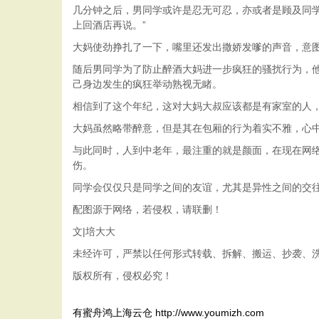
几分钟之后，男同学或许是忍无可忍，亦或者是顾及同
上回酒店再说。”
大妈使劲挣扎了一下，嘴里还发出撒娇发嗲的声音，意
随后男同学为了防止醉酒大妈进一步疯狂的骚扰行为，
己身边发生的疯狂举动熟视无睹。
相信到了这个年纪，这对大妈大叔应该都是有家室的人
大妈虽然略带醉意，但是其在包厢的行为着实不雅，心
与此同时，人到中老年，最注重的就是颜面，在现在网
伤。
同学会仅仅只是同学之间的友谊，尤其是异性之间的交
配图源于网络，若侵权，请联删！
文|培大大
未经许可，严禁以任何形式转载、拆解、搬运、抄袭、
版权所有，侵权必究！
有蜜舟鸿上海云仓
http://www.youmizh.com