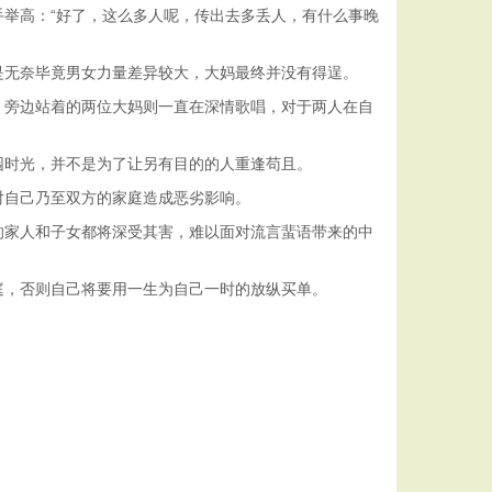
举高：“好了，这么多人呢，传出去多丢人，有什么事晚
是无奈毕竟男女力量差异较大，大妈最终并没有得逞。
，旁边站着的两位大妈则一直在深情歌唱，对于两人在自
园时光，并不是为了让另有目的的人重逢苟且。
对自己乃至双方的家庭造成恶劣影响。
的家人和子女都将深受其害，难以面对流言蜚语带来的中
庭，否则自己将要用一生为自己一时的放纵买单。