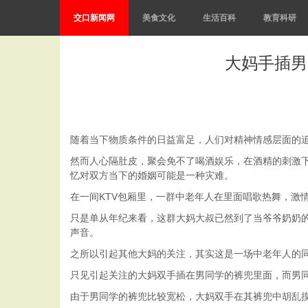
交口新闻网
美食文化
生活百科
教育科研
大妈手插男
随着当下物质条件的日益富足，人们对精神情感层面的
然而人心隔肚皮，聚会免不了喝酒娱乐，在酒精的刺激
忆对双方当下的婚姻可能是一种灾难。
在一间KTV包厢里，一群中老年人在里面唱歌热舞，激
只是单从年纪来看，这群大妈大叔已然到了当爷爷奶奶
声音。
之所以引起其他大妈的关注，其实这是一场中老年人的
只见引起关注的大妈双手插在男同学的裤兜里面，而男
由于男同学的裤兜比较宽松，大妈双手在其裤兜中胡乱