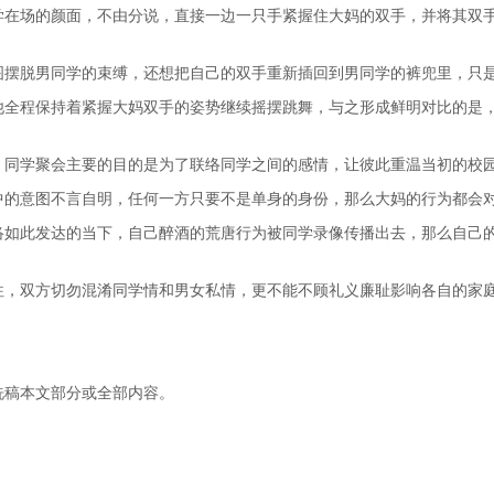
学在场的颜面，不由分说，直接一边一只手紧握住大妈的双手，并将其双手
图摆脱男同学的束缚，还想把自己的双手重新插回到男同学的裤兜里，只
他全程保持着紧握大妈双手的姿势继续摇摆跳舞，与之形成鲜明对比的是
，同学聚会主要的目的是为了联络同学之间的感情，让彼此重温当初的校
中的意图不言自明，任何一方只要不是单身的身份，那么大妈的行为都会
络如此发达的当下，自己醉酒的荒唐行为被同学录像传播出去，那么自己
往，双方切勿混淆同学情和男女私情，更不能不顾礼义廉耻影响各自的家
洗稿本文部分或全部内容。