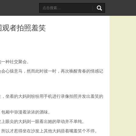
围观者拍照羞笑
的一种社交聚会。
免会心猿意马，然而此时彼一时，再次唤醒青春的情感记
注，坐着的大妈则纷纷用手机进行录像拍照并发出羞笑的
，包厢中弥漫着浓浓的酒味。
发上眼尖的大妈则一眼看出她的举动并不单纯。
，所以才惹得坐在沙发上其他大妈捂着嘴羞笑个不停。